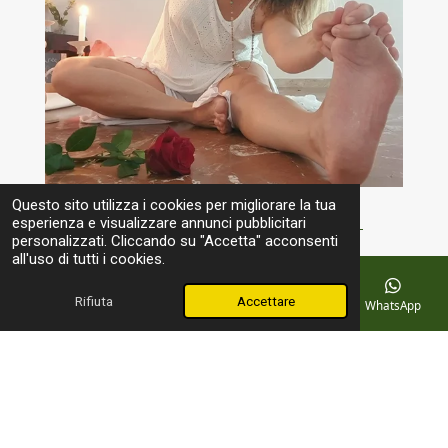
Questo sito utilizza i cookies per migliorare la tua
l'INIZIAZIONE SHREE YOGA LIFE
esperienza e visualizzare annunci pubblicitari
personalizzati. Cliccando su "Accetta" acconsenti
all'uso di tutti i cookies.
... a breve nuove date
Rifiuta
Accettare
Email
Telefono
Mappa
Facebook
WhatsApp
© 2024 - 2026 Armonya Yogashala - il tuo centro di
equilibrio
Fornito da
Webador